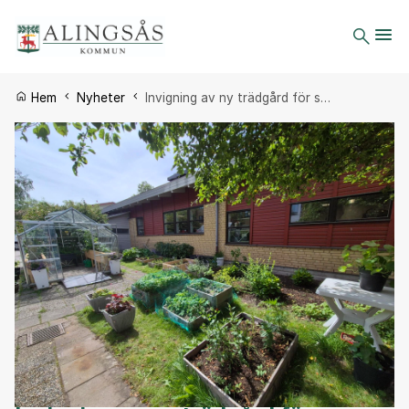
Du är här:
Hem
Nyheter
Invigning av ny trädgård för s…