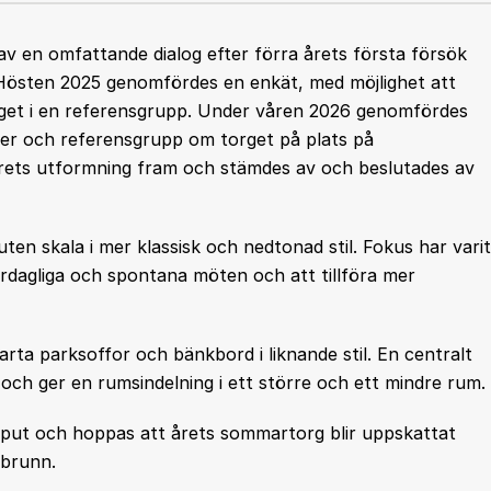
av en omfattande dialog efter förra årets första försök
 Hösten 2025 genomfördes en enkät, med möjlighet att
torget i en referensgrupp. Under våren 2026 genomfördes
er och referensgrupp om torget på plats på
 årets utformning fram och stämdes av och beslutades av
uten skala i mer klassisk och nedtonad stil. Fokus har varit
vardagliga och spontana möten och att tillföra mer
arta parksoffor och bänkbord i liknande stil. En centralt
 och ger en rumsindelning i ett större och ett mindre rum.
 input och hoppas att årets sommartorg blir uppskattat
ebrunn.