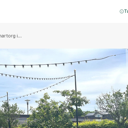
T
artorg i…