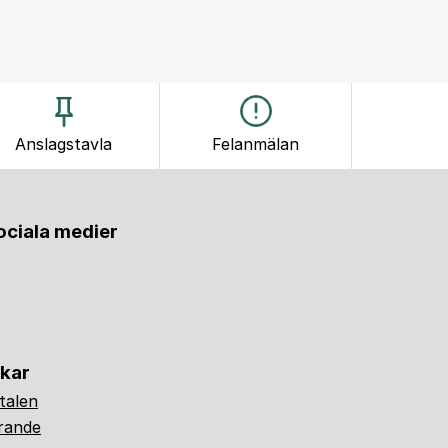
Anslagstavla
Felanmälan
sociala medier
nkar
alen
ärande