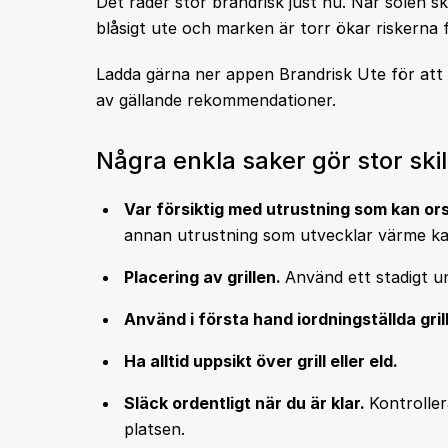
Det råder stor brandrisk just nu. När solen sk
blåsigt ute och marken är torr ökar riskerna f
Ladda gärna ner appen Brandrisk Ute för att h
av gällande rekommendationer.
Några enkla saker gör stor ski
Var försiktig med utrustning som kan or
annan utrustning som utvecklar värme kan
Placering av grillen.
Använd ett stadigt un
Använd i första hand iordningställda grill
Ha alltid uppsikt över grill eller eld.
Släck ordentligt när du är klar.
Kontroller
platsen.