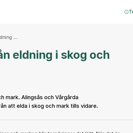
T
ldning …
ån eldning i skog och
ch mark. Alingsås och Vårgårda
n att elda i skog och mark tills vidare.