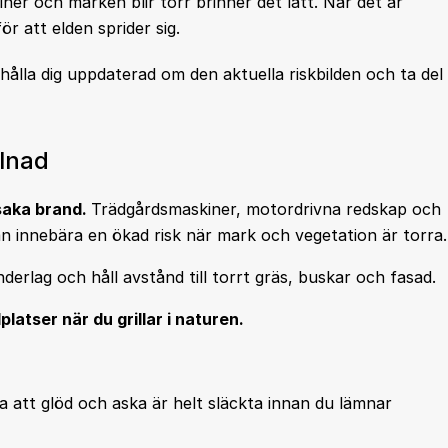
iner och marken blir torr brinner det lätt. När det är
ör att elden sprider sig.
ålla dig uppdaterad om den aktuella riskbilden och ta del
llnad
saka brand.
Trädgårdsmaskiner, motordrivna redskap och
 innebära en ökad risk när mark och vegetation är torra.
derlag och håll avstånd till torrt gräs, buskar och fasad.
platser när du grillar i naturen.
a att glöd och aska är helt släckta innan du lämnar