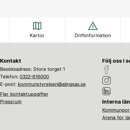
Kartor
Driftinformation
Kontakt
Följ oss i 
Besöksadress: Stora torget 1
Telefon:
0322-616000
E-post:
kommunstyrelsen@alingsas.se
Fler kontaktuppgifter
Interna lä
Pressrum
Kommunport
Arena för l