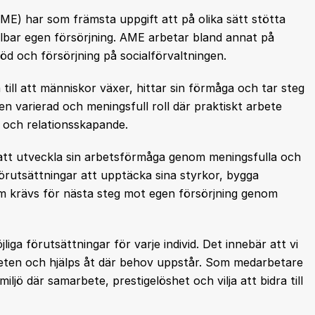
E) har som främsta uppgift att på olika sätt stötta
lbar egen försörjning. AME arbetar bland annat på
d och försörjning på socialförvaltningen.
a till att människor växer, hittar sin förmåga och tar steg
en varierad och meningsfull roll där praktiskt arbete
 och relationsskapande.
 att utveckla sin arbetsförmåga genom meningsfulla och
förutsättningar att upptäcka sina styrkor, bygga
m krävs för nästa steg mot egen försörjning genom
iga förutsättningar för varje individ. Det innebär att vi
eten och hjälps åt där behov uppstår. Som medarbetare
iljö där samarbete, prestigelöshet och vilja att bidra till