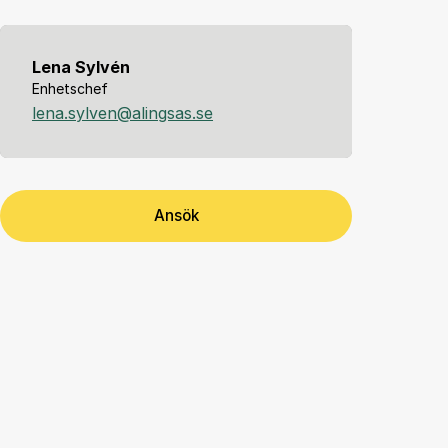
Lena Sylvén
Enhetschef
lena.sylven@alingsas.se
Ansök