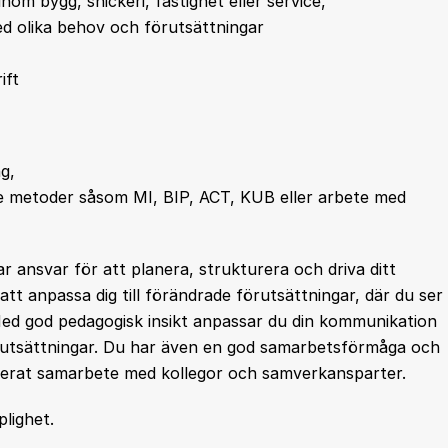
nom bygg, snickeri, fastighet eller service,
d olika behov och förutsättningar
ift
ng,
e metoder såsom MI, BIP, ACT, KUB eller arbete med
ar ansvar för att planera, strukturera och driva ditt
 att anpassa dig till förändrade förutsättningar, där du ser
 Med god pedagogisk insikt anpassar du din kommunikation
örutsättningar. Du har även en god samarbetsförmåga och
okuserat samarbete med kollegor och samverkansparter.
plighet.