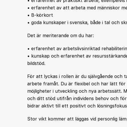
• erfarenhet av praktiskt arbete, exempelvis i
• erfarenhet av att arbeta med människor me
• B-körkort
• goda kunskaper i svenska, både i tal och skr
Det är meriterande om du har:
• erfarenhet av arbetslivsinriktad rehabiliteri
• kunskap och erfarenhet av resursstärkand
bildstöd.
För att lyckas i rollen är du självgående och t
arbete framåt. Du är flexibel och har lätt för
möjligheter i utveckling och nya arbetssätt.
och ditt stöd utifrån individens behov och f
bidrar aktivt till ett positivt och lösningsf
Stor vikt kommer att läggas vid personlig läm