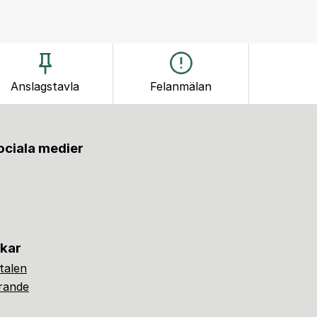
Anslagstavla
Felanmälan
sociala medier
nkar
alen
ärande