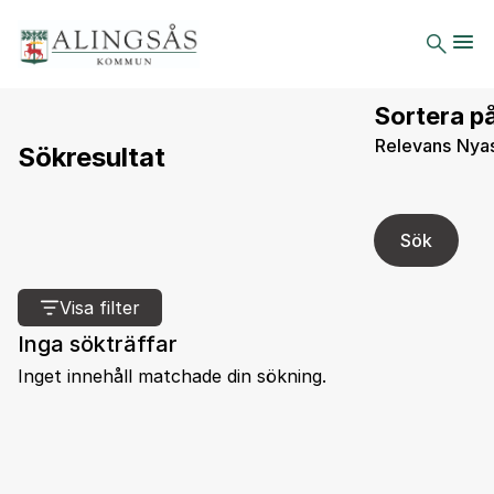
Sortera p
Relevans
Nyas
Sökresultat
Sök
Visa filter
Inga sökträffar
Inget innehåll matchade din sökning.