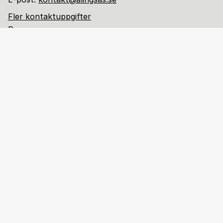
Fler kontaktuppgifter
Pressrum
Följ oss i sociala medier
Interna länkar
Kommunportalen
Arena för lärande
Om webbplatsen
Behandling av personuppgifter