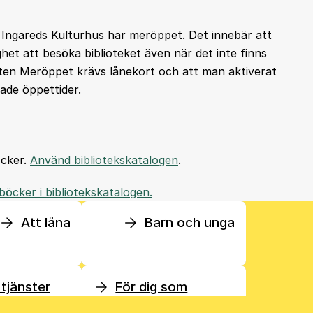
h Ingareds Kulturhus har meröppet. Det innebär att
et att besöka biblioteket även när det inte finns
änsten Meröppet krävs lånekort och att man aktiverat
ade öppettider.
öcker.
Använd bibliotekskatalogen
.
böcker i bibliotekskatalogen.
Att låna
Barn och unga
 tjänster
För dig som
s
studerar